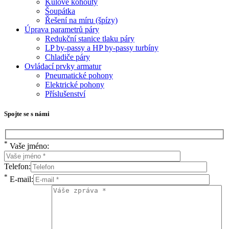
Kulové kohouty
Šoupátka
Řešení na míru (špízy)
Úprava parametrů páry
Redukční stanice tlaku páry
LP by-passy a HP by-passy turbíny
Chladiče páry
Ovládací prvky armatur
Pneumatické pohony
Elektrické pohony
Příslušenství
Spojte se s námi
*
Vaše jméno:
Telefon:
*
E-mail: