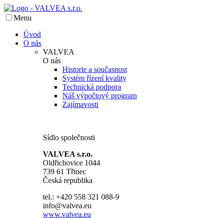
Menu
Úvod
O nás
VALVEA
O nás
Historie a současnost
Systém řízení kvality
Technická podpora
Náš výpočtový program
Zajímavosti
Sídlo společnosti
VALVEA s.r.o.
Oldřichovice 1044
739 61 Třinec
Česká republika
tel.: +420 558 321 088-9
info@valvea.eu
www.valvea.eu