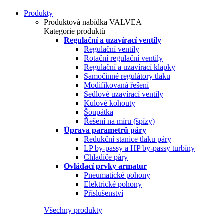
Produkty
Produktová nabídka VALVEA
Kategorie produktů
Regulační a uzavírací ventily
Regulační ventily
Rotační regulační ventily
Regulační a uzavírací klapky
Samočinné regulátory tlaku
Modifikovaná řešení
Sedlové uzavírací ventily
Kulové kohouty
Šoupátka
Řešení na míru (špízy)
Úprava parametrů páry
Redukční stanice tlaku páry
LP by-passy a HP by-passy turbíny
Chladiče páry
Ovládací prvky armatur
Pneumatické pohony
Elektrické pohony
Příslušenství
Všechny produkty