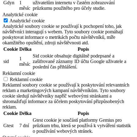
Gdyn
1
uživatelům internetu v častém zobrazování
měsíc
průzkumu použitého pro účely studie.
Analytické cookie
Analytické cookie
Analytické soubory cookie se používají k pochopení toho, jak
návštěvníci interagují s webem. Tyto soubory cookie pomáhají
poskytovat informace o metrikách počtu návštěvníků, míře
okamžitého opuštění, zdroji návštěvnosti atd.
Cookie
Délka
Popis
Sid cookie obsahuje digitálně podepsané a
1
sid
zašifrované záznamy ID účtu Google uživatele a
měsíc
poslední čas přihlášení.
Reklamní cookie
Reklamní cookie
Reklamní soubory cookie se používají k poskytování relevantních
reklam a marketingových kampaní návštěvníkům. Tyto soubory
cookie sledují návštěvníky napříč webovými stránkami a
shromažďují informace za účelem poskytování přizpůsobených
reklam.
Cookie
Délka
Popis
Gtest cookie je součástí platformy Gemius pro
Gtest
7 dní
průzkum trhu, která se používá k vytváření statistik
o používání webových stránek.