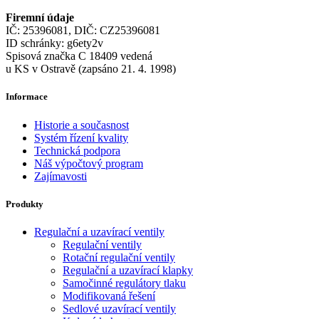
Firemní údaje
IČ: 25396081, DIČ: CZ25396081
ID schránky: g6ety2v
Spisová značka C 18409 vedená
u KS v Ostravě (zapsáno 21. 4. 1998)
Informace
Historie a současnost
Systém řízení kvality
Technická podpora
Náš výpočtový program
Zajímavosti
Produkty
Regulační a uzavírací ventily
Regulační ventily
Rotační regulační ventily
Regulační a uzavírací klapky
Samočinné regulátory tlaku
Modifikovaná řešení
Sedlové uzavírací ventily