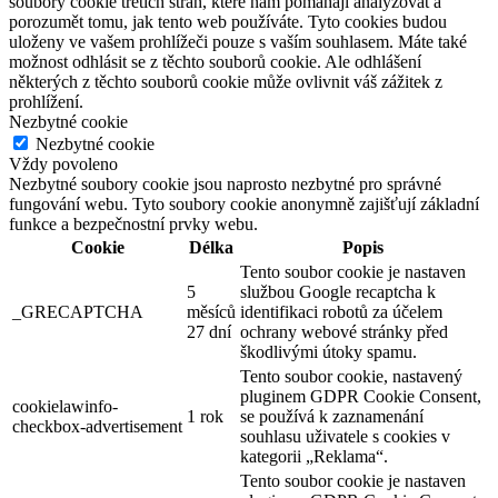
soubory cookie třetích stran, které nám pomáhají analyzovat a
porozumět tomu, jak tento web používáte. Tyto cookies budou
uloženy ve vašem prohlížeči pouze s vaším souhlasem. Máte také
možnost odhlásit se z těchto souborů cookie. Ale odhlášení
některých z těchto souborů cookie může ovlivnit váš zážitek z
prohlížení.
Nezbytné cookie
Nezbytné cookie
Vždy povoleno
Nezbytné soubory cookie jsou naprosto nezbytné pro správné
fungování webu. Tyto soubory cookie anonymně zajišťují základní
funkce a bezpečnostní prvky webu.
Cookie
Délka
Popis
Tento soubor cookie je nastaven
5
službou Google recaptcha k
_GRECAPTCHA
měsíců
identifikaci robotů za účelem
27 dní
ochrany webové stránky před
škodlivými útoky spamu.
Tento soubor cookie, nastavený
pluginem GDPR Cookie Consent,
cookielawinfo-
1 rok
se používá k zaznamenání
checkbox-advertisement
souhlasu uživatele s cookies v
kategorii „Reklama“.
Tento soubor cookie je nastaven