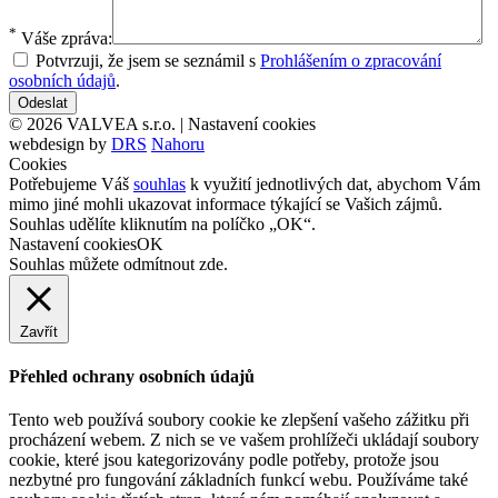
*
Váše zpráva:
Potvrzuji, že jsem se seznámil s
Prohlášením o zpracování
osobních údajů
.
© 2026 VALVEA s.r.o. |
Nastavení cookies
webdesign by
DRS
Nahoru
Cookies
Potřebujeme Váš
souhlas
k využití jednotlivých dat, abychom Vám
mimo jiné mohli ukazovat informace týkající se Vašich zájmů.
Souhlas udělíte kliknutím na políčko „OK“.
Nastavení cookies
OK
Souhlas můžete odmítnout
zde
.
Zavřít
Přehled ochrany osobních údajů
Tento web používá soubory cookie ke zlepšení vašeho zážitku při
procházení webem. Z nich se ve vašem prohlížeči ukládají soubory
cookie, které jsou kategorizovány podle potřeby, protože jsou
nezbytné pro fungování základních funkcí webu. Používáme také