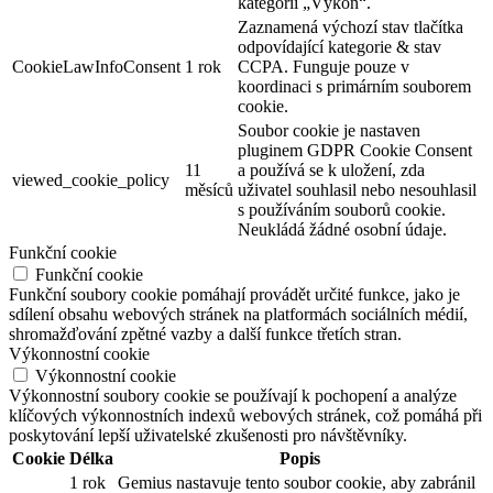
kategorii „Výkon“.
Zaznamená výchozí stav tlačítka
odpovídající kategorie & stav
CookieLawInfoConsent
1 rok
CCPA. Funguje pouze v
koordinaci s primárním souborem
cookie.
Soubor cookie je nastaven
pluginem GDPR Cookie Consent
11
a používá se k uložení, zda
viewed_cookie_policy
měsíců
uživatel souhlasil nebo nesouhlasil
s používáním souborů cookie.
Neukládá žádné osobní údaje.
Funkční cookie
Funkční cookie
Funkční soubory cookie pomáhají provádět určité funkce, jako je
sdílení obsahu webových stránek na platformách sociálních médií,
shromažďování zpětné vazby a další funkce třetích stran.
Výkonnostní cookie
Výkonnostní cookie
Výkonnostní soubory cookie se používají k pochopení a analýze
klíčových výkonnostních indexů webových stránek, což pomáhá při
poskytování lepší uživatelské zkušenosti pro návštěvníky.
Cookie
Délka
Popis
1 rok
Gemius nastavuje tento soubor cookie, aby zabránil