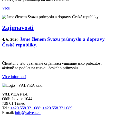
Více
Zajímavosti
Jsme členem Svazu průmyslu a dopravy
4. 6. 2026
České republiky.
Členství v této významné organizaci vnímáme jako příležitost
aktivně se podílet na rozvoji českého průmyslu.
Více informací
VALVEA s.r.o.
Oldřichovice 1044
739 61 Třinec
Tel.:
+420 558 321 088
;
+420 558 321 089
E-mail:
info@valvea.eu