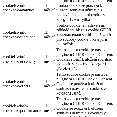
pluginem GDPR Cookie Consent.
cookielawinfo-
11
Soubor cookie se používá k
checkbox-analytics
měsíců
uložení souhlasu uživatele s
používáním souborů cookie v
kategorii „Analytika“.
Soubor cookie je nastaven na
základě souhlasu s cookie GDPR
cookielawinfo-
11
k zaznamenání souhlasu uživatele
checkbox-functional
měsíců
pro soubory cookie v kategorii
„Funkční“.
Tento soubor cookie je nastaven
pluginem GDPR Cookie Consent.
cookielawinfo-
11
Cookies slouží k uložení souhlasu
checkbox-necessary
měsíců
uživatele s cookies v kategorii
„Nezbytné“.
Tento soubor cookie je nastaven
pluginem GDPR Cookie Consent.
cookielawinfo-
11
Cookie se používá k uložení
checkbox-others
měsíců
souhlasu uživatele s cookies v
kategorii „Jiné.
Tento soubor cookie je nastaven
pluginem GDPR Cookie Consent.
cookielawinfo-
11
Cookie se používá k uložení
checkbox-performance
měsíců
souhlasu uživatele s cookies v