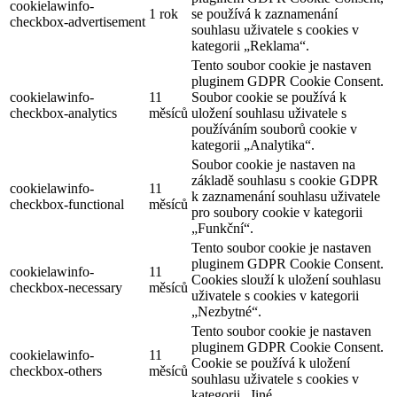
cookielawinfo-
1 rok
se používá k zaznamenání
checkbox-advertisement
souhlasu uživatele s cookies v
kategorii „Reklama“.
Tento soubor cookie je nastaven
pluginem GDPR Cookie Consent.
cookielawinfo-
11
Soubor cookie se používá k
checkbox-analytics
měsíců
uložení souhlasu uživatele s
používáním souborů cookie v
kategorii „Analytika“.
Soubor cookie je nastaven na
základě souhlasu s cookie GDPR
cookielawinfo-
11
k zaznamenání souhlasu uživatele
checkbox-functional
měsíců
pro soubory cookie v kategorii
„Funkční“.
Tento soubor cookie je nastaven
pluginem GDPR Cookie Consent.
cookielawinfo-
11
Cookies slouží k uložení souhlasu
checkbox-necessary
měsíců
uživatele s cookies v kategorii
„Nezbytné“.
Tento soubor cookie je nastaven
pluginem GDPR Cookie Consent.
cookielawinfo-
11
Cookie se používá k uložení
checkbox-others
měsíců
souhlasu uživatele s cookies v
kategorii „Jiné.