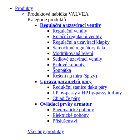
Produkty
Produktová nabídka VALVEA
Kategorie produktů
Regulační a uzavírací ventily
Regulační ventily
Rotační regulační ventily
Regulační a uzavírací klapky
Samočinné regulátory tlaku
Modifikovaná řešení
Sedlové uzavírací ventily
Kulové kohouty
Šoupátka
Řešení na míru (špízy)
Úprava parametrů páry
Redukční stanice tlaku páry
LP by-passy a HP by-passy turbíny
Chladiče páry
Ovládací prvky armatur
Pneumatické pohony
Elektrické pohony
Příslušenství
Všechny produkty