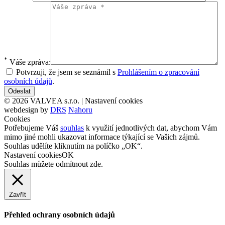
*
Váše zpráva:
Potvrzuji, že jsem se seznámil s
Prohlášením o zpracování
osobních údajů
.
© 2026 VALVEA s.r.o. |
Nastavení cookies
webdesign by
DRS
Nahoru
Cookies
Potřebujeme Váš
souhlas
k využití jednotlivých dat, abychom Vám
mimo jiné mohli ukazovat informace týkající se Vašich zájmů.
Souhlas udělíte kliknutím na políčko „OK“.
Nastavení cookies
OK
Souhlas můžete odmítnout
zde
.
Zavřít
Přehled ochrany osobních údajů