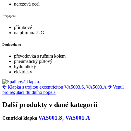
nerezová ocel
Připojení
přírubové
na přírubu/LUG
Druh pohonu
převodovka s ručním kolem
pneumatický pístový
hydraulický
elektrický
Klapka s trojitou excentricitou VA5003.S, VA5003.A
Ventil
pro regulaci fluidního popela
Další produkty v dané kategorii
VA5001.S, VA5001.A
Centrická klapka