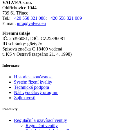
VALVEA s.r.o.
Oldřichovice 1044
739 61 Třinec
Tel.:
+420 558 321 088
;
+420 558 321 089
E-mail:
info@valvea.eu
Firemní údaje
IČ: 25396081, DIČ: CZ25396081
ID schránky: g6ety2v
Spisová značka C 18409 vedená
u KS v Ostravě (zapsáno 21. 4. 1998)
Informace
Historie a současnost
Systém řízení kvality
Technická podpora
Náš výpočtový program
Zajímavosti
Produkty
Regulační a uzavírací ventily
Regulační ventily