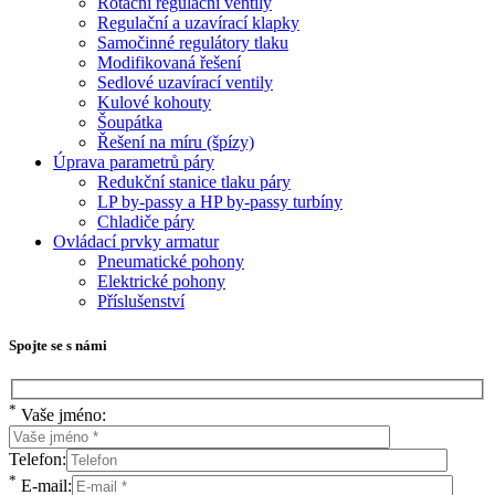
Rotační regulační ventily
Regulační a uzavírací klapky
Samočinné regulátory tlaku
Modifikovaná řešení
Sedlové uzavírací ventily
Kulové kohouty
Šoupátka
Řešení na míru (špízy)
Úprava parametrů páry
Redukční stanice tlaku páry
LP by-passy a HP by-passy turbíny
Chladiče páry
Ovládací prvky armatur
Pneumatické pohony
Elektrické pohony
Příslušenství
Spojte se s námi
*
Vaše jméno:
Telefon:
*
E-mail: