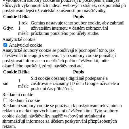
Výkonnostní soubory cookie se používají k pochopení a analýze
klíčových výkonnostních indexů webových stránek, což pomáhá při
poskytování lepší uživatelské zkušenosti pro návštěvníky.
Cookie
Délka
Popis
1 rok
Gemius nastavuje tento soubor cookie, aby zabránil
Gdyn
1
uživatelům internetu v častém zobrazování
měsíc
průzkumu použitého pro účely studie.
Analytické cookie
Analytické cookie
Analytické soubory cookie se používají k pochopení toho, jak
návštěvníci interagují s webem. Tyto soubory cookie pomáhají
poskytovat informace o metrikách počtu návštěvníků, míře
okamžitého opuštění, zdroji návštěvnosti atd.
Cookie
Délka
Popis
Sid cookie obsahuje digitálně podepsané a
1
sid
zašifrované záznamy ID účtu Google uživatele a
měsíc
poslední čas přihlášení.
Reklamní cookie
Reklamní cookie
Reklamní soubory cookie se používají k poskytování relevantních
reklam a marketingových kampaní návštěvníkům. Tyto soubory
cookie sledují návštěvníky napříč webovými stránkami a
shromažďují informace za účelem poskytování přizpůsobených
reklam.