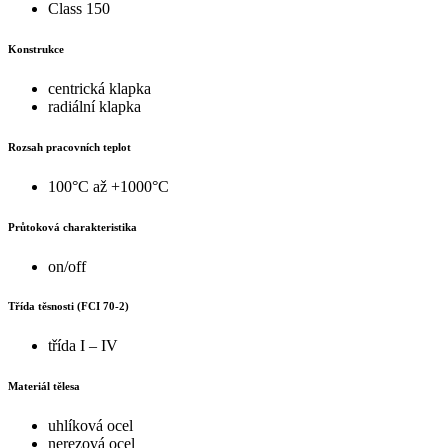
Class 150
Konstrukce
centrická klapka
radiální klapka
Rozsah pracovních teplot
100°C až +1000°C
Průtoková charakteristika
on/off
Třída těsnosti (FCI 70-2)
třída I – IV
Materiál tělesa
uhlíková ocel
nerezová ocel