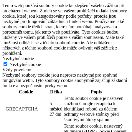
Tento web používá soubory cookie ke zlepšení vašeho zážitku při
procházení webem. Z nich se ve vašem prohlížeči ukládají soubory
cookie, které jsou kategorizovány podle potřeby, protože jsou
nezbytné pro fungování základních funkcí webu. Používáme také
soubory cookie třetích stran, které nám pomáhají analyzovat a
porozumět tomu, jak tento web používáte. Tyto cookies budou
uloženy ve vašem prohlížeči pouze s vaším souhlasem. Máte také
možnost odhlásit se z těchto souborů cookie. Ale odhlášení
některých z těchto souborů cookie může ovlivnit váš zážitek z
prohlížení.
Nezbytné cookie
Nezbytné cookie
Vždy povoleno
Nezbytné soubory cookie jsou naprosto nezbytné pro správné
fungování webu. Tyto soubory cookie anonymně zajišťují základní
funkce a bezpečnostní prvky webu.
Cookie
Délka
Popis
Tento soubor cookie je nastaven
5
službou Google recaptcha k
_GRECAPTCHA
měsíců
identifikaci robotů za účelem
27 dní
ochrany webové stránky před
škodlivými útoky spamu.
Tento soubor cookie, nastavený
pluginem GDPR Cookie Consent,