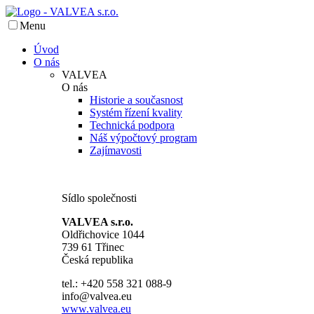
Menu
Úvod
O nás
VALVEA
O nás
Historie a současnost
Systém řízení kvality
Technická podpora
Náš výpočtový program
Zajímavosti
Sídlo společnosti
VALVEA s.r.o.
Oldřichovice 1044
739 61 Třinec
Česká republika
tel.: +420 558 321 088-9
info@valvea.eu
www.valvea.eu