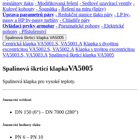
regulátory tlaku
- Modifikovaná řešení
- Sedlové uzavírací ventily
-
Kulové kohouty
- Šoupátka
- Řešení na míru (špízy)
Úprava parametrů páry
- Redukční stanice tlaku páry
- LP by-
passy a HP by-passy turbíny
- Chladiče páry
Ovládací prvky armatur
- Pneumatické pohony
- Elektrické
pohony
- Příslušenství
Spalinová škrticí klapka VA5005
Centrická klapka VA5001.S, VA5001.A
Klapka s dvojitou
excentricitou VA5002.S, VA5002.A
Klapka s trojitou excentricitou
VA5003.S, VA5003.A
Spalinová škrticí klapka VA5005
VA5005
Spalinová škrticí klapka
Spalinová klapka pro vysoké teploty.
Jmenovité světlosti
DN 150 (6“) – DN 7000 (280“)
Jmenovité hodnoty tlaku
PN 6 – PN 10